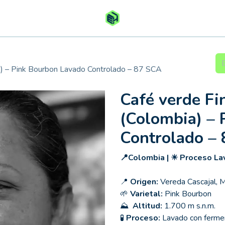
ia) – Pink Bourbon Lavado Controlado – 87 SCA
Café verde Fin
(Colombia) –
Controlado –
📍Colombia | ☀ Proceso La
📍
Origen:
Vereda Cascajal, M
🌱
Varietal:
Pink
Bourbon
⛰
Altitud:
1.700 m s.n.m.
🧪
Proceso:
Lavado con fermen