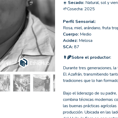
☀️
Secado:
Natural, sol y vie
🌱Cosecha: 2025
Perfil Sensorial:
Rosa, miel, arándano, fruta tro
Cuerpo:
Medio
Acidez:
Melosa
SCA:
87
👨‍🌾Sobre el productor:
Durante tres generaciones, la f
El Azafrán, transmitiendo tant
tradiciones que lo han formado
Bajo el liderazgo de su padre,
combina técnicas modernas con
las buenas prácticas agrícolas
producción. Ubicada en las lad