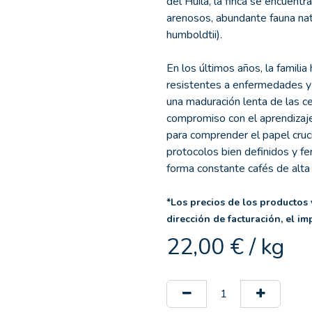
del Huila, la finca se encuentr
arenosos, abundante fauna nat
humboldtii).
En los últimos años, la famili
resistentes a enfermedades y
una maduración lenta de las ce
compromiso con el aprendizaje 
para comprender el papel cruci
protocolos bien definidos y f
forma constante cafés de alta 
*Los precios de los productos
dirección de facturación, el im
22,00
€
/
kg