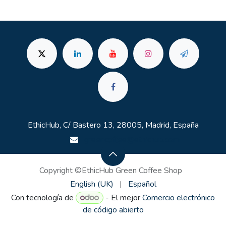
EthicHub, C/ Bastero 13, 28005, Madrid, España
greencoffee@ethichub.com
Copyright ©EthicHub Green Coffee Shop
English (UK)
|
Español
Con tecnología de
- El mejor
Comercio electrónico
de código abierto