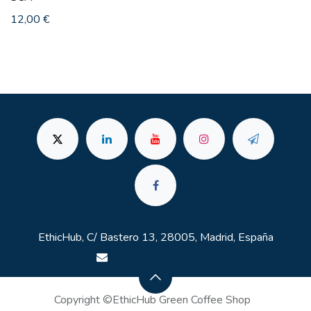
12,00
€
EthicHub, C/ Bastero 13, 28005, Madrid, España
greencoffee@ethichub.com
Copyright ©EthicHub Green Coffee Shop