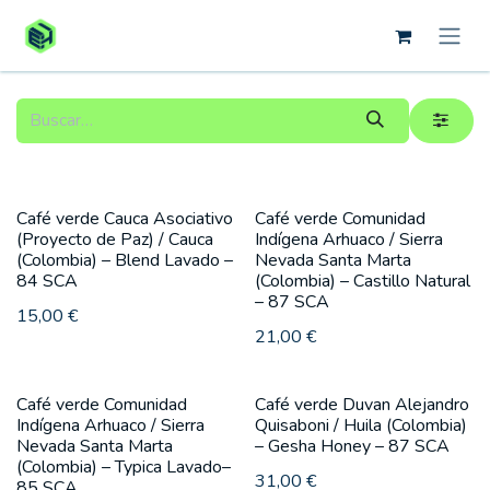
Ir al contenido
Café verde Cauca Asociativo
Café verde Comunidad
(Proyecto de Paz) / Cauca
Indígena Arhuaco / Sierra
(Colombia) – Blend Lavado –
Nevada Santa Marta
84 SCA
(Colombia) – Castillo Natural
– 87 SCA
15,00
€
21,00
€
Café verde Comunidad
Café verde Duvan Alejandro
Indígena Arhuaco / Sierra
Quisaboni / Huila (Colombia)
Nevada Santa Marta
– Gesha Honey – 87 SCA
(Colombia) – Typica Lavado–
31,00
€
85 SCA