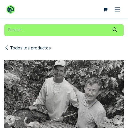
Ir al contenido
Todos los productos