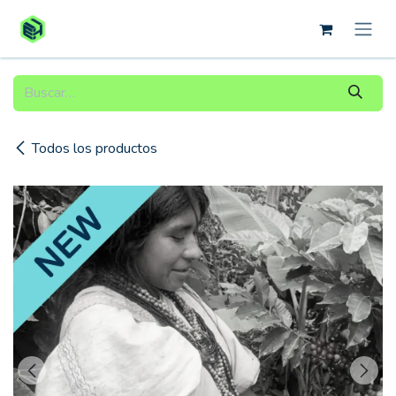
Ir al contenido
Todos los productos