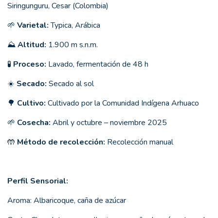
Siringunguru, Cesar (Colombia)
🌱
Varietal:
Typica, Arábica
⛰
Altitud:
1.900 m s.n.m.
🧪
Proceso:
Lavado, fermentación de 48 h
☀️
Secado:
Secado al sol
🌳
Cultivo:
Cultivado por la Comunidad Indígena Arhuaco
🌱
Cosecha:
Abril y octubre – noviembre 2025
🤲
Método de recolección:
Recolección manual
Perfil Sensorial:
Aroma: Albaricoque, caña de azúcar