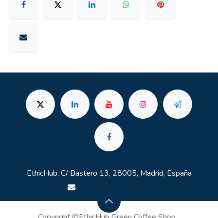
EthicHub, C/ Bastero 13, 28005, Madrid, España
greencoffee@ethichub.com
Copyright ©EthicHub Green Coffee Shop